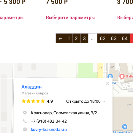
–
5 300
₽
7 500
₽
3 70
параметры
Выберите параметры
Выбер
←
1
2
3
…
62
63
64