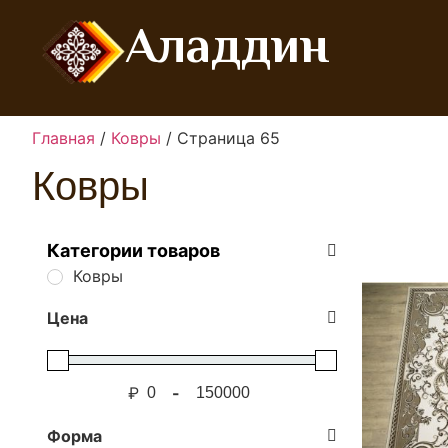
Аладдин
Главная
/
Ковры
/ Страница 65
Ковры
Категории товаров
Ковры
Цена
₽
-
Форма