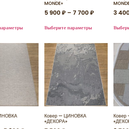
MONDE»
MOND
5 900
₽
–
7 700
₽
3 40
параметры
Выберите параметры
Выбер
ЦИНОВКА
Ковер — ЦИНОВКА
Ковер
«ДЕКОРА»
«ДЕКО