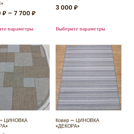
E»
3 000
₽
0
₽
–
7 700
₽
ите параметры
Выберите параметры
 — ЦИНОВКА
Ковер — ЦИНОВКА
РА»
«ДЕКОРА»