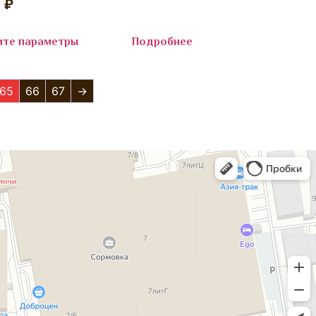
0
₽
ите параметры
Подробнее
65
66
67
→