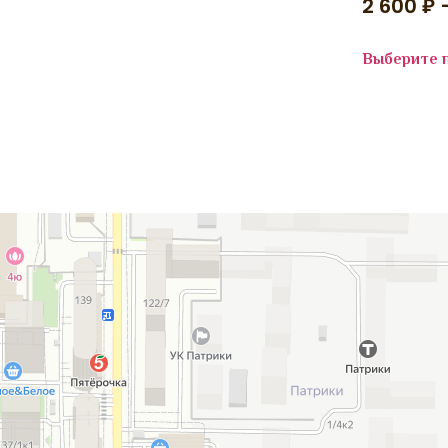
2 600
₽
OMEGA
OPERA
PALERMO
Pastel
Выберите 
PERA
POLO
PRADO
QUM IRAN
RABBIT CARVING
Reflex New
RICH
Rodin Beige
Аладдин
Rodin Grey
Магазин ковров в Краснодаре
ROXY
Rubi
Rubin
SAFIR
SANDALI
SAPFIR
SARDES
SEMERKAND
Shaggy
Shah Abbasi
SHINE