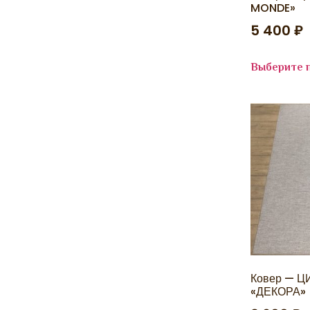
LISSABON
MONDE»
LITE
5 400
₽
LOFT
LUCCI
LUNA
MARDIN
Выберите 
Marmaris
Matrix
MEDINA
MELODY
MERYLAND
Messi
MILAN
MIRAGE
MIRAY
MIREY
Modena
NEGRO
NENSI
NILLI
NORD
NOVA
Ковер — 
OASIS
«ДЕКОРА»
OLIMPOS