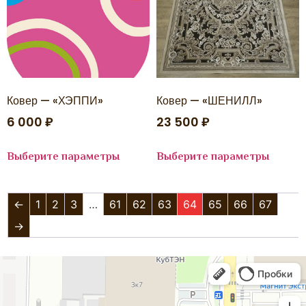
Ковер — «ХЭППИ»
Ковер — «ШЕНИЛЛ»
6 000
₽
23 500
₽
Выберите параметры
Выберите параметры
←
1
2
3
…
61
62
63
64
65
66
67
→
Аладдин
Магазин ковров в Краснодаре