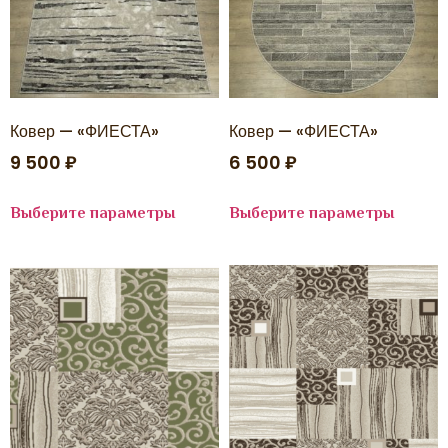
LISSABON
LITE
LOFT
LUCCI
LUNA
MARDIN
Marmaris
Ковер — «ФИЕСТА»
Ковер — «ФИЕСТА»
Matrix
9 500
₽
6 500
₽
MEDINA
MELODY
MERYLAND
Выберите параметры
Выберите параметры
Messi
MILAN
MIRAGE
MIRAY
MIREY
Modena
NEGRO
NENSI
NILLI
NORD
NOVA
OASIS
OLIMPOS