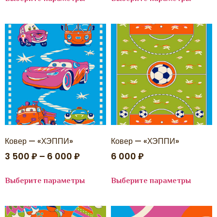
ВИЗИОН
ГАРРО
ДОМО
ИМПЕРИАЛ КАРВИНГ
КАМЕЛИЯ
КАСКАД
КВЕСТ
КИНДЕР-МИКС
КОМФОРТ
КРУИЗ
ЛАЙЛА де ЛЮКС
ЛАКШЕРИ
ЛИМА
ЛОНЖ
ЛЮКСОР
Ковер — «ХЭППИ»
Ковер — «ХЭППИ»
ЛЮЦИЯ
МЕХ BUBBLE
3 500
₽
–
6 000
₽
6 000
₽
МЕХ RABBIT LUXE
МИШЕЛЬ
ОПТИМИСТ
Выберите параметры
Выберите параметры
ПОРТО
Премиум
ПРЕМИУМ
ПРЕМЬЕР