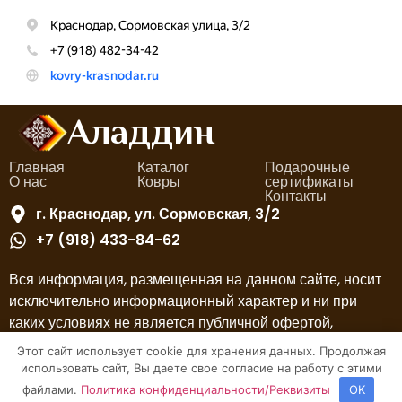
Аладдин
Главная
Каталог
Подарочные
О нас
Ковры
сертификаты
Контакты
г. Краснодар, ул. Сормовская, 3/2
+7 (918) 433-84-62
Вся информация, размещенная на данном сайте, носит
исключительно информационный характер и ни при
каких условиях не является публичной офертой,
определяемой положениями ст. 437 ГК РФ, если иное
Этот сайт использует cookie для хранения данных. Продолжая
прямо не указано.
использовать сайт, Вы даете свое согласие на работу с этими
файлами.
Политика конфиденциальности/Реквизиты
OK
Политика конфиденциальности/Реквизиты