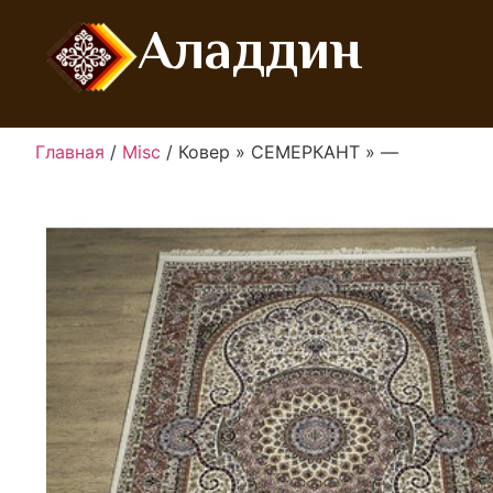
Аладдин
Главная
/
Misc
/ Ковер » СЕМЕРКАНТ » —