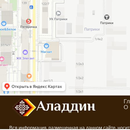
Гл
Аладдин
О 
Вся информация, размещенная на данном сайте, носит