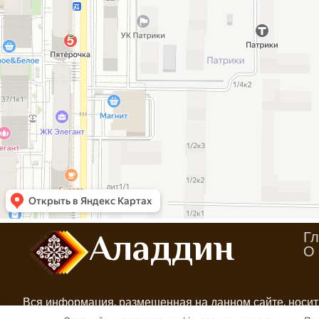
Гл
Аладдин
О 
Вся информация, размещенная на данном сайте, носит