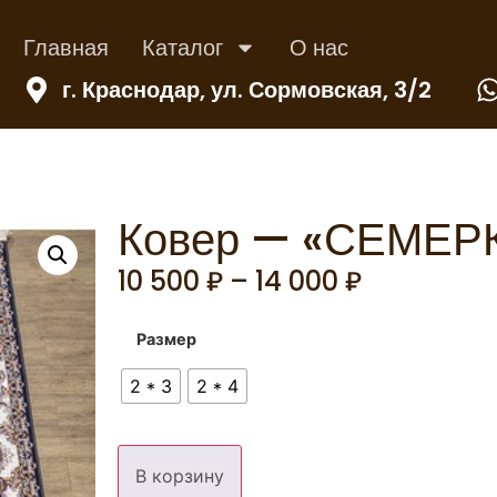
Главная
Каталог
О нас
г. Краснодар, ул. Сормовская, 3/2
Ковер — «СЕМЕР
10 500
₽
–
14 000
₽
Размер
2 * 3
2 * 4
В корзину