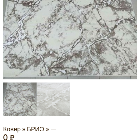
Ковер » БРИО » —
0
₽