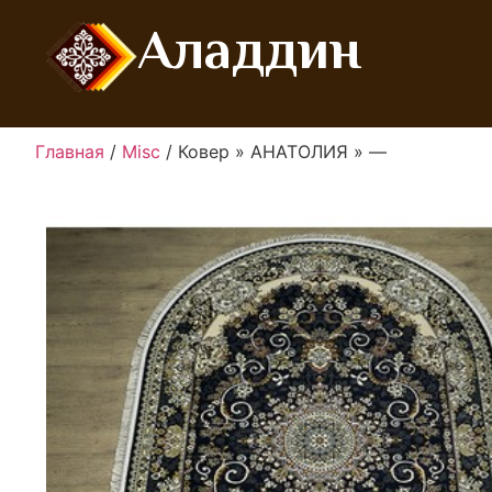
Аладдин
Главная
/
Misc
/ Ковер » АНАТОЛИЯ » —