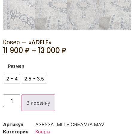
Ковер — «ADELE»
11 900
₽
–
13 000
₽
Размер
2 * 4
2.5 * 3.5
В корзину
Артикул
A3853А ML1 - CREAM/A.MAVI
Категория
Ковры