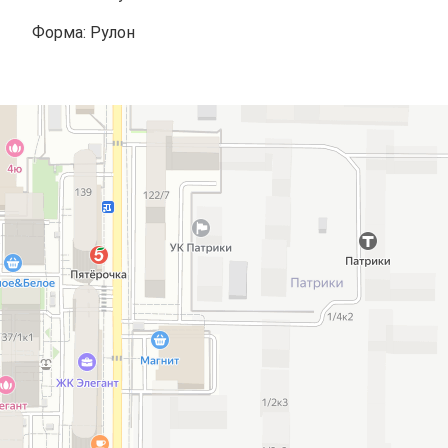
Форма: Рулон
Аладдин
Магазин ковров в Краснодаре