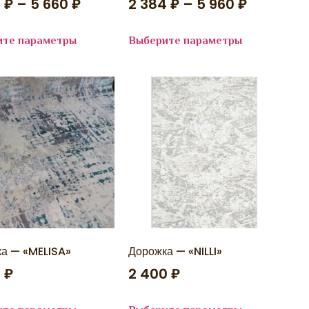
0
₽
–
5 660
₽
2 384
₽
–
5 960
₽
ите параметры
Выберите параметры
а — «MELISA»
Дорожка — «NILLI»
5
₽
2 400
₽