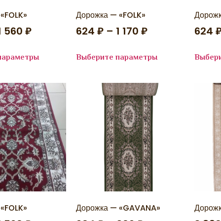
 «FOLK»
Дорожка — «FOLK»
Дорожк
1 560
₽
624
₽
–
1 170
₽
624
параметры
Выберите параметры
Выбер
 «FOLK»
Дорожка — «GAVANA»
Дорожк