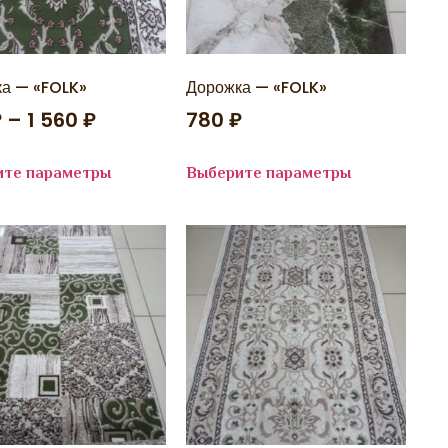
а — «FOLK»
Дорожка — «FOLK»
₽
–
1 560
₽
780
₽
ите параметры
Выберите параметры