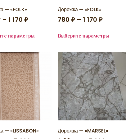
а — «FOLK»
Дорожка — «FOLK»
₽
–
1 170
₽
780
₽
–
1 170
₽
ите параметры
Выберите параметры
а — «LISSABON»
Дорожка — «MARSEL»