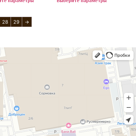
ите параметры
Выберите параметры
28
29
→