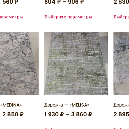
1 560
₽
604
₽
–
906
₽
2 83
параметры
Выберите параметры
Выбер
 «MEDINA»
Дорожка — «MELISA»
Дорожк
–
2 850
₽
1 930
₽
–
3 860
₽
2 89