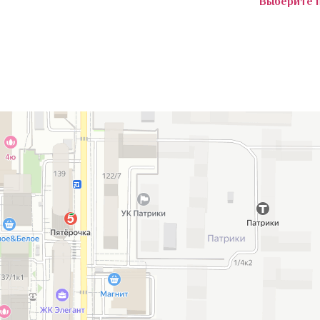
МИШЕЛЬ
Выберите 
МОНБЛАН
ОПТИМИСТ
ПОРТО
Премиум
ПРЕМИУМ
ПРИМА
ПРИНТ 12С25-ВИ
ПРИНТ на резине
Аладдин
ПРИНТ-ОРИОН
Магазин ковров в Краснодаре
СЕМЕРКАНТ
СИРИУС
СОБО
СОФТ
СОХО
ТАНГО
ТАЧ
ТЕРРА
ФИЕСТА
ФОЛК
ФРИЗЕ
ФРИЗЕ СИТИ
ФРИЗЕ ФЬЮЖН
ЦИНОВКА ТЕРАЗЗА