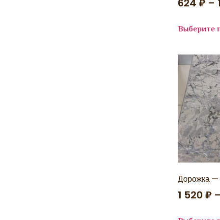
624
₽
–
RICH
3 * 5
SAFIR
3.0 ширина
SANDALI
4 * 5
SAPFIR
Выберите 
4 * 6
SHINE
SIESTA
SIROCCO
SOPHISTIC
SOTA
TREND
VALENCIA DELUXE
VERSACE
ZARINA
ZEFIR
АВРОРА СТАР
АКВАРЕЛЬ
АНАТОЛИЯ
БОГЕМА
ДЮНА
КРУИЗ
Дорожка —
ЛАКШЕРИ
1 520
₽
ЛЮЦИЯ
МЕХ BUBBLE
МЕХ RABBIT LUXE