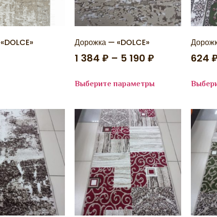
 «DOLCE»
Дорожка — «DOLCE»
Дорожк
1 384
₽
–
5 190
₽
624
е
Выберите параметры
Выбер