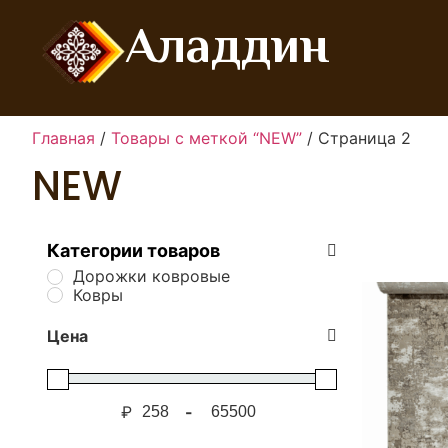
Аладдин
Главная
/
Товары с меткой “NEW”
/ Страница 2
NEW
Категории товаров
Дорожки ковровые
Ковры
Цена
₽
-