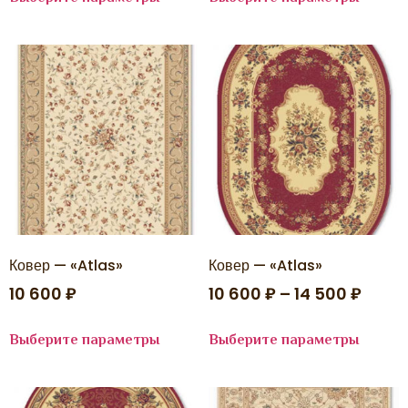
ВИЗИОН
ГАРРО
ДОМО
ИМПЕРИАЛ КАРВИНГ
КАМЕЛИЯ
КАСКАД
КВЕСТ
КИНДЕР-МИКС
КОМФОРТ
КРУИЗ
ЛАЙЛА де ЛЮКС
ЛАКШЕРИ
ЛИМА
ЛОНЖ
ЛЮКСОР
Ковер — «Atlas»
Ковер — «Atlas»
ЛЮЦИЯ
МЕХ BUBBLE
10 600
₽
10 600
₽
–
14 500
₽
МЕХ RABBIT LUXE
МИШЕЛЬ
ОПТИМИСТ
Выберите параметры
Выберите параметры
ПОРТО
Премиум
ПРЕМИУМ
ПРЕМЬЕР