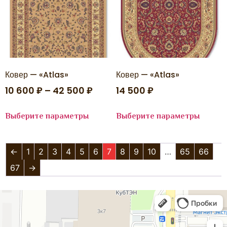
Ковер — «Atlas»
Ковер — «Atlas»
10 600
₽
–
42 500
₽
14 500
₽
Выберите параметры
Выберите параметры
←
1
2
3
4
5
6
7
8
9
10
…
65
66
67
→
Аладдин
Магазин ковров в Краснодаре