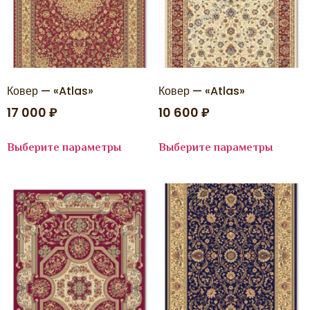
LISSABON
LITE
LOFT
LUCCI
LUNA
MARDIN
Marmaris
Ковер — «Atlas»
Ковер — «Atlas»
Matrix
17 000
₽
10 600
₽
MEDINA
MELODY
MERYLAND
Выберите параметры
Выберите параметры
Messi
MILAN
MIRAGE
MIRAY
MIREY
Modena
NEGRO
NENSI
NILLI
NORD
NOVA
OASIS
OLIMPOS